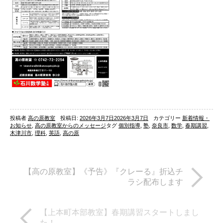
投稿者
高の原教室
投稿日:
2026年3月7日
2026年3月7日
カテゴリー
新着情報・
お知らせ
,
高の原教室からのメッセージ
タグ
個別指導
,
塾
,
奈良市
,
数学
,
春期講習
,
木津川市
,
理科
,
英語
,
高の原
【高の原教室】《予告》『クレーる』折込チ
ラシ配布します
【上本町本部教室】春期講習スタートしまし
た！