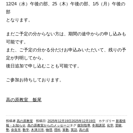
12/24（水）午後の部、25（木）午後の部、1/5（月）午後の
部
となります。
まだご予定の分からない方は、期間の途中からの申し込みも
可能です。
また、ご予定の分かる分だけお申込みいただいて、残りの予
定が判明してから、
後日追加で申し込むことも可能です。
ご参加お待ちしております。
高の原教室 飯尾
投稿者
高の原教室
投稿日:
2025年12月19日
2025年12月19日
カテゴリー
新着情
報・お知らせ
,
高の原教室からのメッセージ
タグ
個別指導
,
冬期講習
,
化学
,
受験
,
塾
,
奈良市
,
数学
,
木津川市
,
物理
,
理科
,
算数
,
英語
,
高の原