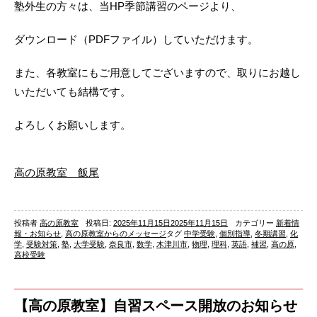
塾外生の方々は、当HP季節講習のページより、
ダウンロード（PDFファイル）していただけます。
また、各教室にもご用意してございますので、取りにお越し
いただいても結構です。
よろしくお願いします。
高の原教室 飯尾
投稿者
高の原教室
投稿日:
2025年11月15日
2025年11月15日
カテゴリー
新着情
報・お知らせ
,
高の原教室からのメッセージ
タグ
中学受験
,
個別指導
,
冬期講習
,
化
学
,
受験対策
,
塾
,
大学受験
,
奈良市
,
数学
,
木津川市
,
物理
,
理科
,
英語
,
補習
,
高の原
,
高校受験
【高の原教室】自習スペース開放のお知らせ