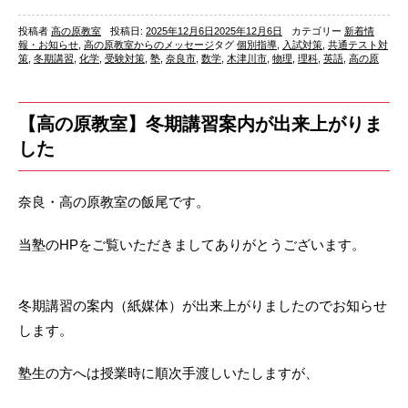
投稿者
高の原教室
投稿日:
2025年12月6日
2025年12月6日
カテゴリー
新着情
報・お知らせ
,
高の原教室からのメッセージ
タグ
個別指導
,
入試対策
,
共通テスト対
策
,
冬期講習
,
化学
,
受験対策
,
塾
,
奈良市
,
数学
,
木津川市
,
物理
,
理科
,
英語
,
高の原
【高の原教室】冬期講習案内が出来上がりま
した
奈良・高の原教室の飯尾です。
当塾のHPをご覧いただきましてありがとうございます。
冬期講習の案内（紙媒体）が出来上がりましたのでお知らせ
します。
塾生の方へは授業時に順次手渡しいたしますが、