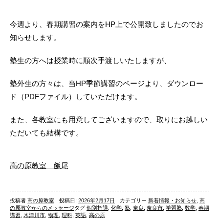
今週より、春期講習の案内をHP上で公開致しましたのでお
知らせします。
塾生の方へは授業時に順次手渡しいたしますが、
塾外生の方々は、当HP季節講習のページより、ダウンロー
ド（PDFファイル）していただけます。
また、各教室にも用意してございますので、取りにお越しい
ただいても結構です。
高の原教室 飯尾
投稿者
高の原教室
投稿日:
2026年2月17日
カテゴリー
新着情報・お知らせ
,
高
の原教室からのメッセージ
タグ
個別指導
,
化学
,
塾
,
奈良
,
奈良市
,
学習塾
,
数学
,
春期
講習
,
木津川市
,
物理
,
理科
,
英語
,
高の原