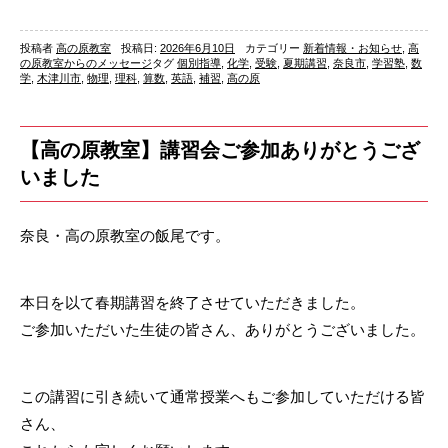
投稿者
高の原教室
投稿日:
2026年6月10日
カテゴリー
新着情報・お知らせ
,
高
の原教室からのメッセージ
タグ
個別指導
,
化学
,
受験
,
夏期講習
,
奈良市
,
学習塾
,
数
学
,
木津川市
,
物理
,
理科
,
算数
,
英語
,
補習
,
高の原
【高の原教室】講習会ご参加ありがとうござ
いました
奈良・高の原教室の飯尾です。
本日を以て春期講習を終了させていただきました。
ご参加いただいた生徒の皆さん、ありがとうございました。
この講習に引き続いて通常授業へもご参加していただける皆
さん、