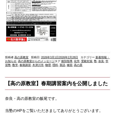
投稿者
高の原教室
投稿日:
2026年3月1日
2026年2月28日
カテゴリー
新着情報・
お知らせ
,
高の原教室からのメッセージ
タグ
個別指導
,
化学
,
受験対策
,
塾
,
奈良
,
学
習塾
,
数学
,
春期講習
,
木津川市
,
物理
,
理科
,
英語
,
補習
,
高の原
【高の原教室】春期講習案内を公開しました
奈良・高の原教室の飯尾です。
当塾のHPをご覧いただきましてありがとうございます。