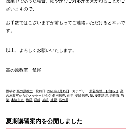
授業中であった場合、細やかなご対応が出来かねることがご
ざいますので、
お手数ではございますが前もってご連絡いただけると幸いで
す。
以上、よろしくお願いいたします。
高の原教室 飯尾
投稿者
高の原教室
投稿日:
2026年7月15日
カテゴリー
新着情報・お知らせ
,
高
の原教室からのメッセージ
タグ
個別指導
,
化学
,
受験指導
,
塾
,
夏期講習
,
奈良市
,
数
学
,
木津川市
,
物理
,
理科
,
英語
,
補習
,
高の原
夏期講習案内を公開しました