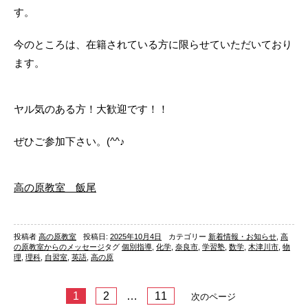
す。
今のところは、在籍されている方に限らせていただいており
ます。
ヤル気のある方！大歓迎です！！
ぜひご参加下さい。(^^♪
高の原教室 飯尾
投稿者
高の原教室
投稿日:
2025年10月4日
カテゴリー
新着情報・お知らせ
,
高
の原教室からのメッセージ
タグ
個別指導
,
化学
,
奈良市
,
学習塾
,
数学
,
木津川市
,
物
理
,
理科
,
自習室
,
英語
,
高の原
1
2
…
11
次のページ