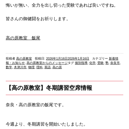
悔いが無い、全力を出し切った受験であれば良いですね。
皆さんの御健闘をお祈りします。
高の原教室 飯尾
投稿者
高の原教室
投稿日:
2026年1月16日
2026年1月16日
カテゴリー
新着情
報・お知らせ
,
高の原教室からのメッセージ
タグ
個別指導
,
化学
,
受験
,
塾
,
奈良市
,
数学
,
木津川市
,
物理
,
理科
,
英語
,
高の原
【高の原教室】冬期講習空席情報
奈良・高の原教室の飯尾です。
今週より、冬期講習を開始いたしました。