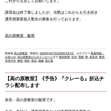
これからも宜しくお願いします。
講習会は終了致しましたが、当塾はこれからも引き続き
通常授業新規入塾生の募集を行っております。
高の原教室 飯尾
投稿者
高の原教室
投稿日:
2026年4月7日
2026年4月7日
カテゴリー
新着情報・
お知らせ
,
高の原教室からのメッセージ
タグ
個別指導
,
化学
,
受験
,
塾
,
奈良市
,
数学
,
木津川市
,
物理
,
理科
,
英語
,
補修
,
高の原
【高の原教室】《予告》『クレーる』折込チ
ラシ配布します
奈良・高の原教室の飯尾です。